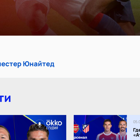
нчестер Юнайтед
ти
05.
Гд
«А