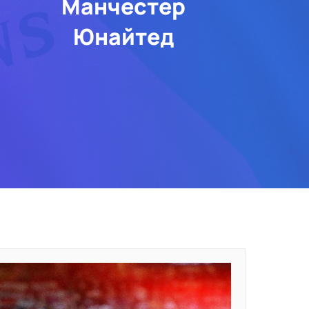
Манчестер
Юнайтед