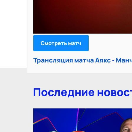
Смотреть матч
Трансляция матча Аякс - Ма
Последние новос