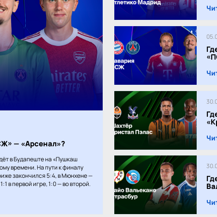
Чи
05.
Гд
«П
Чи
30.
Гд
«К
Чи
ПСЖ» — «Арсенал»?
дёт в Будапеште на «Пушкаш
30.
кому времени. На пути к финалу
иже закончился 5:4, в Мюнхене —
Гд
:1 в первой игре, 1:0 — во второй.
Ва
Чи