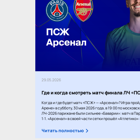
29.05.2026
Где и когда смотреть матч финала ЛЧ «
Когда и где будет матч «ПСЖ» — «Арсенал»? Игра прой
Арене» в субботу, 30 мая 2026 года, в 19:00 по московс
ЛЧ-2026 парижане были сильнее «Баварии»: матч в Пар
1:1. «Арсенал» в своей части сетки прошёл «Атлетико»: 1
Читать полностью