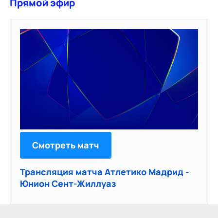
Прямой эфир
Смотреть матч
Трансляция матча Атлетико Мадрид -
Юнион Сент-Жиллуаз