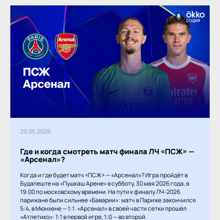
29.05.2026
Где и когда смотреть матч финала ЛЧ «ПСЖ» —
«Арсенал»?
Когда и где будет матч «ПСЖ» — «Арсенал»? Игра пройдёт в
Будапеште на «Пушкаш Арене» в субботу, 30 мая 2026 года, в
19:00 по московскому времени. На пути к финалу ЛЧ-2026
парижане были сильнее «Баварии»: матч в Париже закончился
5:4, в Мюнхене — 1:1. «Арсенал» в своей части сетки прошёл
«Атлетико»: 1:1 в первой игре, 1:0 — во второй.