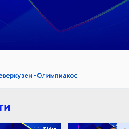
еверкузен - Олимпиакос
ти
05.