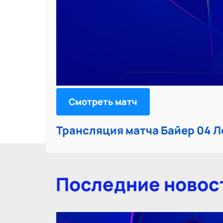
Смотреть матч
Трансляция матча Байер 04 Л
Последние новос