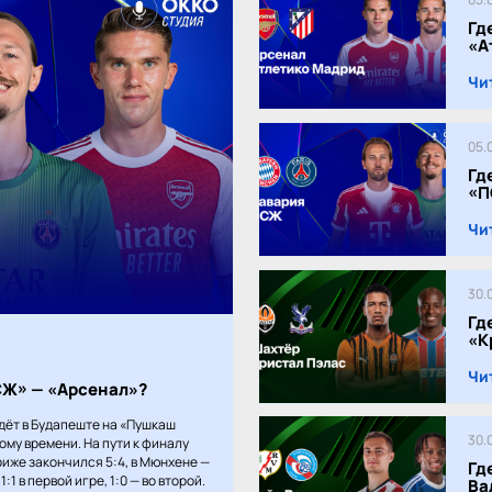
Гд
«А
Чи
05.
Гд
«П
Чи
30.
Гд
«К
Чи
ПСЖ» — «Арсенал»?
дёт в Будапеште на «Пушкаш
30.
кому времени. На пути к финалу
иже закончился 5:4, в Мюнхене —
Гд
:1 в первой игре, 1:0 — во второй.
Ва