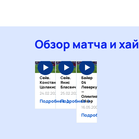
Обзор матча и ха
Сейв.
Сейв.
Байер
Константинос
Янис
04
Цолакис
Бласвич
Леверкузен
—
24.02.2026
25.02.2026
Олимпиакос.
Подробнее
Подробнее
Обзор
16.05.2006
Подробнее