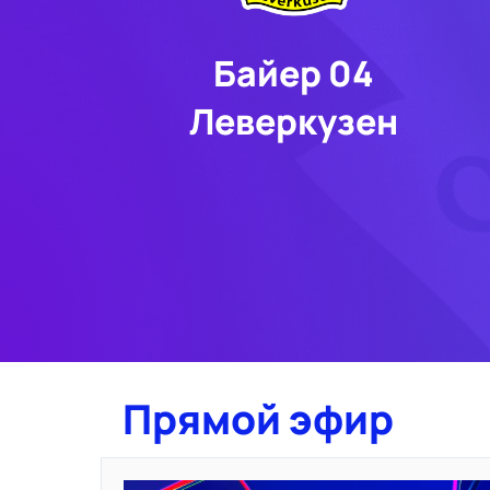
Байер 04
Леверкузен
Прямой эфир