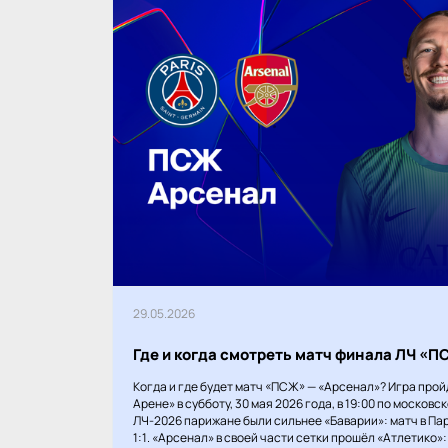
29.05.2026
Где и когда смотреть матч финала ЛЧ «
Когда и где будет матч «ПСЖ» — «Арсенал»? Игра прой
Арене» в субботу, 30 мая 2026 года, в 19:00 по московс
ЛЧ-2026 парижане были сильнее «Баварии»: матч в Пар
1:1. «Арсенал» в своей части сетки прошёл «Атлетико»: 1