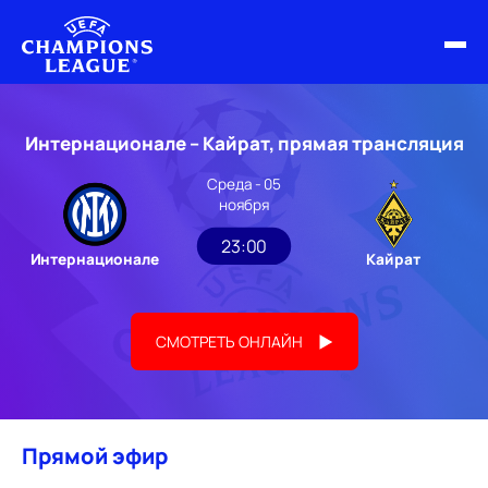
ФИНАЛ ЛЧ 25/26
Интернационале – Кайрат, прямая трансляция
ОБЗОРЫ ЛЧ УЕФА
Среда - 05
ноября
НОВОСТИ
23:00
Интернационале
Кайрат
РАСПИСАНИЕ
СМОТРЕТЬ ОНЛАЙН
Прямой эфир