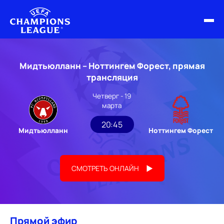
ФИНАЛ ЛЧ 25/26
Мидтьюлланн – Ноттингем Форест, прямая
ОБЗОРЫ ЛЧ УЕФА
трансляция
Четверг - 19
НОВОСТИ
марта
РАСПИСАНИЕ
20:45
Мидтьюлланн
Ноттингем Форест
СМОТРЕТЬ ОНЛАЙН
Прямой эфир