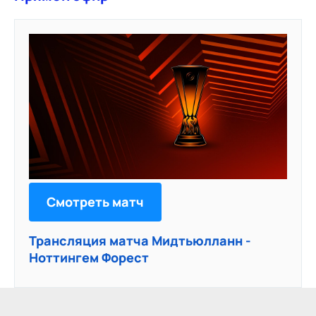
Смотреть матч
Трансляция матча Мидтьюлланн -
Ноттингем Форест