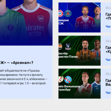
05.
Гд
«П
Чи
30.
Гд
«К
Чи
ПСЖ» — «Арсенал»?
дёт в Будапеште на «Пушкаш
30.
кому времени. На пути к финалу
иже закончился 5:4, в Мюнхене —
Гд
:1 в первой игре, 1:0 — во второй.
Ва
Чи