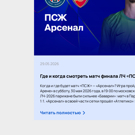
29.05.2026
Где и когда смотреть матч финала ЛЧ «
Когда и где будет матч «ПСЖ» — «Арсенал»? Игра прой
Арене» в субботу, 30 мая 2026 года, в 19:00 по московс
ЛЧ-2026 парижане были сильнее «Баварии»: матч в Пар
1:1. «Арсенал» в своей части сетки прошёл «Атлетико»: 1
Читать полностью