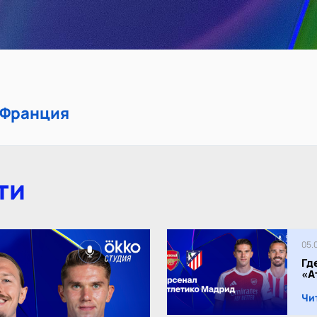
 Франция
ти
05.
Гд
«А
Чи