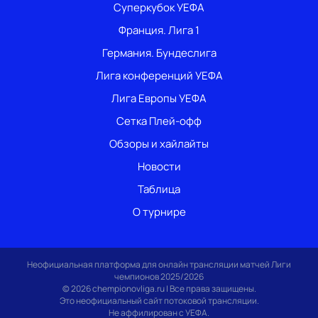
Суперкубок УЕФА
Франция. Лига 1
Германия. Бундеслига
Лига конференций УЕФА
Лига Европы УЕФА
Сетка Плей-офф
Обзоры и хайлайты
Новости
Таблица
О турнире
Неофициальная платформа для онлайн трансляции матчей Лиги
чемпионов 2025/2026
© 2026 chempionovliga.ru | Все права защищены.
Это неофициальный сайт потоковой трансляции.
Не аффилирован с УЕФА.