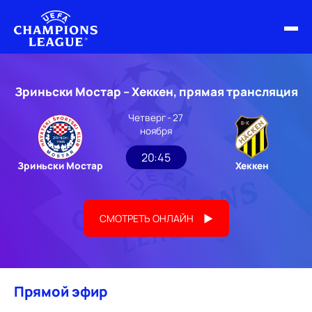
ФИНАЛ ЛЧ 25/26
Зриньски Мостар – Хеккен, прямая трансляция
ОБЗОРЫ ЛЧ УЕФА
Четверг - 27
ноября
НОВОСТИ
20:45
Зриньски Мостар
Хеккен
РАСПИСАНИЕ
СМОТРЕТЬ ОНЛАЙН
Прямой эфир