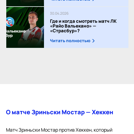
30.04.2026
Где и когда смотреть матч ЛК
«Райо Вальекано» —
«Страсбур»?
Читать полностью
О матче Зриньски Мостар — Хеккен
Матч Зриньски Мостар против Хеккен, который