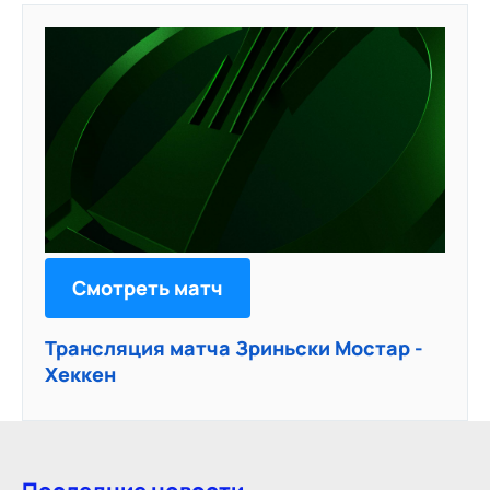
Смотреть матч
Трансляция матча Зриньски Мостар -
Хеккен