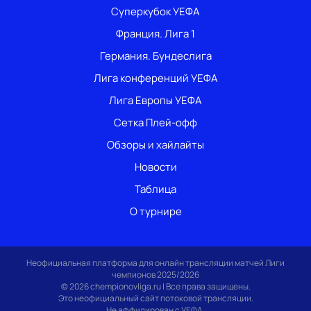
Суперкубок УЕФА
Франция. Лига 1
Германия. Бундеслига
Лига конференций УЕФА
Лига Европы УЕФА
Сетка Плей-офф
Обзоры и хайлайты
Новости
Таблица
О турнире
Неофициальная платформа для онлайн трансляции матчей Лиги
чемпионов 2025/2026
© 2026 chempionovliga.ru | Все права защищены.
Это неофициальный сайт потоковой трансляции.
Не аффилирован с УЕФА.