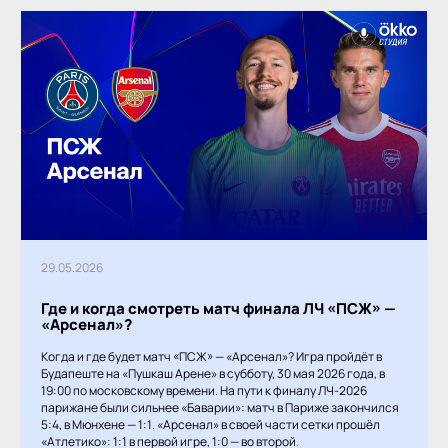
29.05.2026
Где и когда смотреть матч финала ЛЧ «ПСЖ» —
«Арсенал»?
Когда и где будет матч «ПСЖ» — «Арсенал»? Игра пройдёт в
Будапеште на «Пушкаш Арене» в субботу, 30 мая 2026 года, в
19:00 по московскому времени. На пути к финалу ЛЧ-2026
парижане были сильнее «Баварии»: матч в Париже закончился
5:4, в Мюнхене — 1:1. «Арсенал» в своей части сетки прошёл
«Атлетико»: 1:1 в первой игре, 1:0 — во второй.