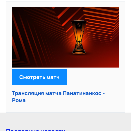
Смотреть матч
Трансляция матча Панатинаикос -
Рома