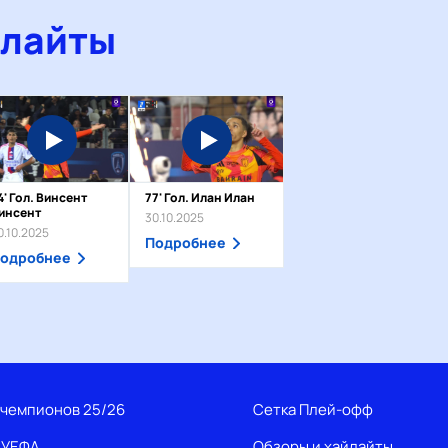
йлайты
4' Гол. Винсент
77' Гол. Илан Илан
инсент
30.10.2025
0.10.2025
Подробнее
одробнее
 чемпионов 25/26
Сетка Плей-офф
 УЕФА
Обзоры и хайлайты