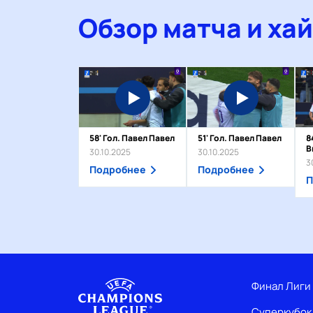
Обзор матча и ха
58' Гол. Павел Павел
51' Гол. Павел Павел
8
В
30.10.2025
30.10.2025
3
Подробнее
Подробнее
П
Финал Лиги
Суперкубок