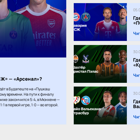
05.
Гд
«П
Чи
30.
Гд
«К
Чи
ПСЖ» — «Арсенал»?
дёт в Будапеште на «Пушкаш
30.
кому времени. На пути к финалу
иже закончился 5:4, в Мюнхене —
Гд
:1 в первой игре, 1:0 — во второй.
Ва
Чи