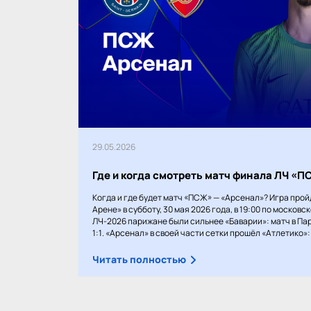
29.05.2026
Где и когда смотреть матч финала ЛЧ «
Когда и где будет матч «ПСЖ» — «Арсенал»? Игра прой
Арене» в субботу, 30 мая 2026 года, в 19:00 по московс
ЛЧ-2026 парижане были сильнее «Баварии»: матч в Пар
1:1. «Арсенал» в своей части сетки прошёл «Атлетико»: 1
Читать полностью