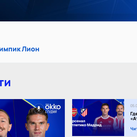
лимпик Лион
ти
05.
Гд
«А
Чи