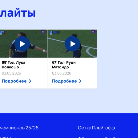
йлайты
89' Гол. Лука
67' Гол. Руди
Колеошо
Матондо
03.05.2026
03.05.2026
Подробнее
Подробнее
 чемпионов 25/26
Сетка Плей-офф