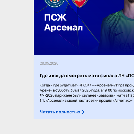
29.05.2026
Где и когда смотреть матч финала ЛЧ «
Когда и где будет матч «ПСЖ» — «Арсенал»? Игра прой
Арене» в субботу, 30 мая 2026 года, в 19:00 по московс
ЛЧ-2026 парижане были сильнее «Баварии»: матч в Пар
1:1. «Арсенал» в своей части сетки прошёл «Атлетико»: 1
Читать полностью