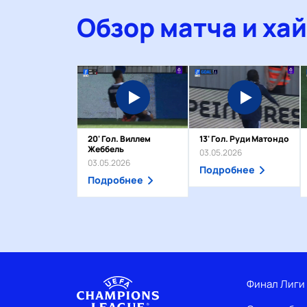
Обзор матча и ха
20' Гол. Виллем
13' Гол. Руди Матондо
Жеббель
03.05.2026
03.05.2026
Подробнее
Подробнее
Финал Лиги