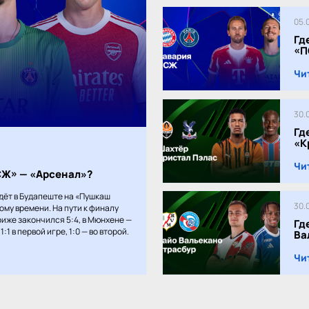
05.
Гд
«П
Чи
30.
Гд
«К
Чи
ПСЖ» — «Арсенал»?
дёт в Будапеште на «Пушкаш
30.
кому времени. На пути к финалу
иже закончился 5:4, в Мюнхене —
Гд
:1 в первой игре, 1:0 — во второй.
Ва
Чи