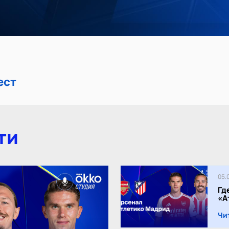
ест
ти
05.
Гд
«А
Чи