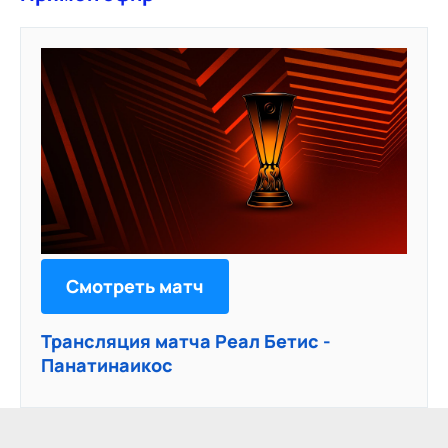
Смотреть матч
Трансляция матча Реал Бетис -
Панатинаикос