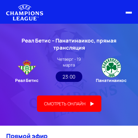
ФИНАЛ ЛЧ 25/26
Реал Бетис – Панатинаикос, прямая
ОБЗОРЫ ЛЧ УЕФА
трансляция
Четверг - 19
НОВОСТИ
марта
РАСПИСАНИЕ
23:00
Реал Бетис
Панатинаикос
СМОТРЕТЬ ОНЛАЙН
Прямой эфир