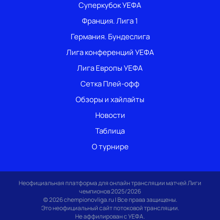
Суперкубок УЕФА
Франция. Лига 1
Германия. Бундеслига
Лига конференций УЕФА
Лига Европы УЕФА
Сетка Плей-офф
Обзоры и хайлайты
Новости
Таблица
О турнире
Неофициальная платформа для онлайн трансляции матчей Лиги
чемпионов 2025/2026
© 2026 chempionovliga.ru | Все права защищены.
Это неофициальный сайт потоковой трансляции.
Не аффилирован с УЕФА.