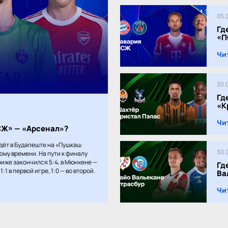
05.
Гд
«П
Чи
30.
Гд
«К
Чи
ПСЖ» — «Арсенал»?
дёт в Будапеште на «Пушкаш
30.
кому времени. На пути к финалу
иже закончился 5:4, в Мюнхене —
Гд
:1 в первой игре, 1:0 — во второй.
Ва
Чи