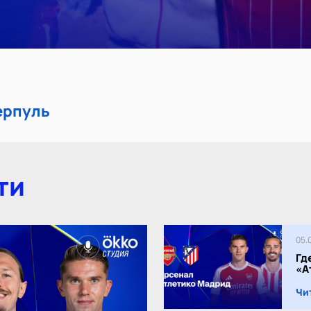
ерпуль
ти
05.
Гд
«А
Чи