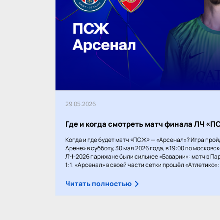
29.05.2026
Где и когда смотреть матч финала ЛЧ «
Когда и где будет матч «ПСЖ» — «Арсенал»? Игра прой
Арене» в субботу, 30 мая 2026 года, в 19:00 по московс
ЛЧ-2026 парижане были сильнее «Баварии»: матч в Пар
1:1. «Арсенал» в своей части сетки прошёл «Атлетико»: 1
Читать полностью