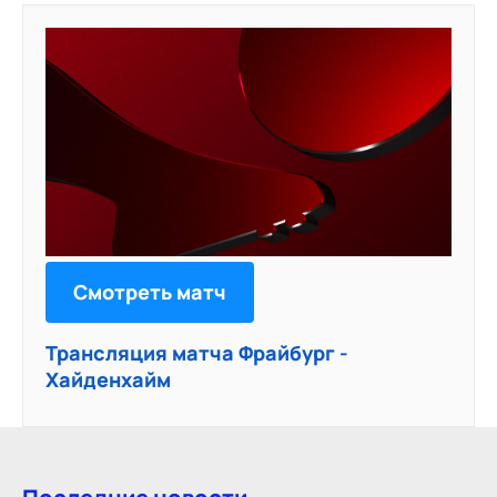
Смотреть матч
Трансляция матча Фрайбург -
Хайденхайм