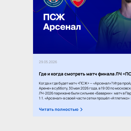
29.05.2026
Где и когда смотреть матч финала ЛЧ «
Когда и где будет матч «ПСЖ» — «Арсенал»? Игра прой
Арене» в субботу, 30 мая 2026 года, в 19:00 по московс
ЛЧ-2026 парижане были сильнее «Баварии»: матч в Пар
1:1. «Арсенал» в своей части сетки прошёл «Атлетико»: 1
Читать полностью