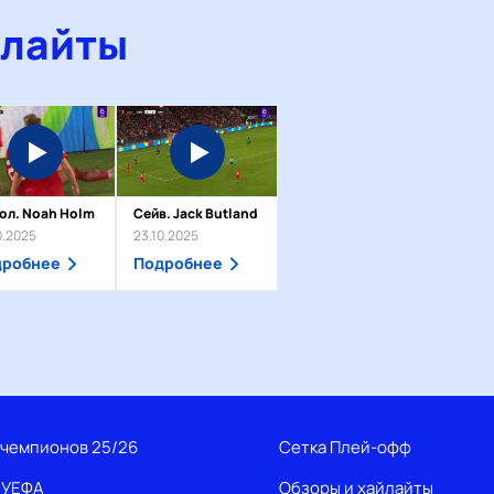
йлайты
Гол. Noah Holm
Сейв. Jack Butland
0.2025
23.10.2025
дробнее
Подробнее
 чемпионов 25/26
Сетка Плей-офф
 УЕФА
Обзоры и хайлайты