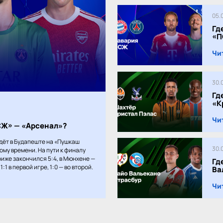
05.
Гд
«П
Чи
30.
Гд
«К
Чи
ПСЖ» — «Арсенал»?
дёт в Будапеште на «Пушкаш
30.
кому времени. На пути к финалу
иже закончился 5:4, в Мюнхене —
Гд
:1 в первой игре, 1:0 — во второй.
Ва
Чи