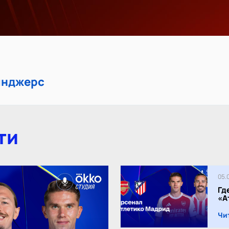
ейнджерс
ти
05.
Гд
«А
Чи