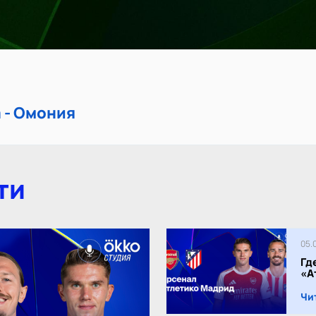
 - Омония
ти
05.
Гд
«А
Чи