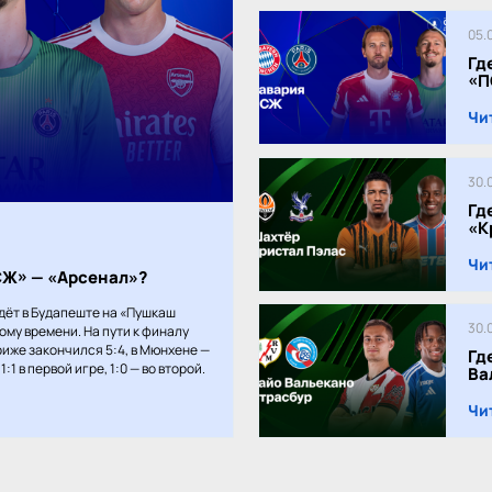
05.
Гд
«П
Чи
30.
Гд
«К
Чи
ПСЖ» — «Арсенал»?
дёт в Будапеште на «Пушкаш
30.
кому времени. На пути к финалу
иже закончился 5:4, в Мюнхене —
Гд
:1 в первой игре, 1:0 — во второй.
Ва
Чи