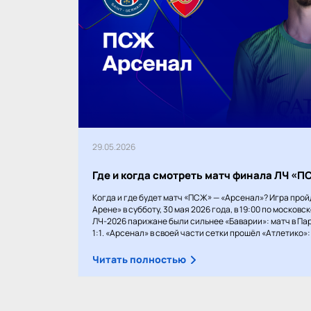
29.05.2026
Где и когда смотреть матч финала ЛЧ «
Когда и где будет матч «ПСЖ» — «Арсенал»? Игра прой
Арене» в субботу, 30 мая 2026 года, в 19:00 по московс
ЛЧ-2026 парижане были сильнее «Баварии»: матч в Пар
1:1. «Арсенал» в своей части сетки прошёл «Атлетико»: 1
Читать полностью