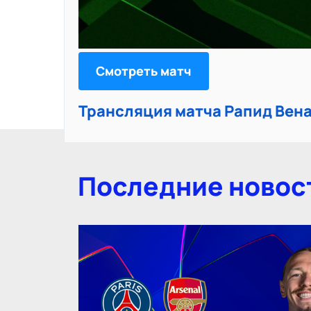
Смотреть матч
Трансляция матча Рапид Вена
Последние новос