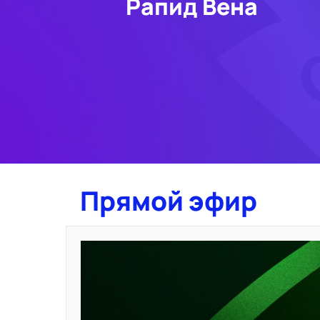
Рапид Вена
Прямой эфир