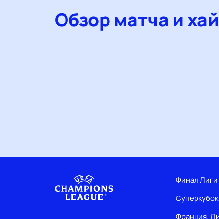
Обзор матча и ха
Рапид
Вена
—
Омония.
Обзор
16.05.2006
Подробнее
Финал Лиги
Суперкубок
Франция. Ли