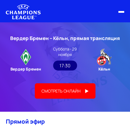
ФИНАЛ ЛЧ 25/26
Вердер Бремен – Кёльн, прямая трансляция
ОБЗОРЫ ЛЧ УЕФА
Суббота - 29
ноября
НОВОСТИ
17:30
Вердер Бремен
Кёльн
РАСПИСАНИЕ
СМОТРЕТЬ ОНЛАЙН
Прямой эфир