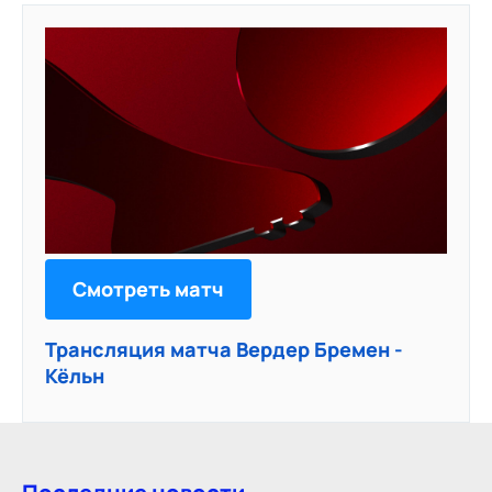
Смотреть матч
Трансляция матча Вердер Бремен -
Кёльн