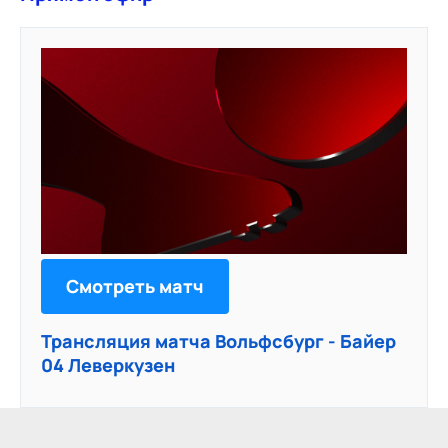
Смотреть матч
Трансляция матча Вольфсбург - Байер
04 Леверкузен