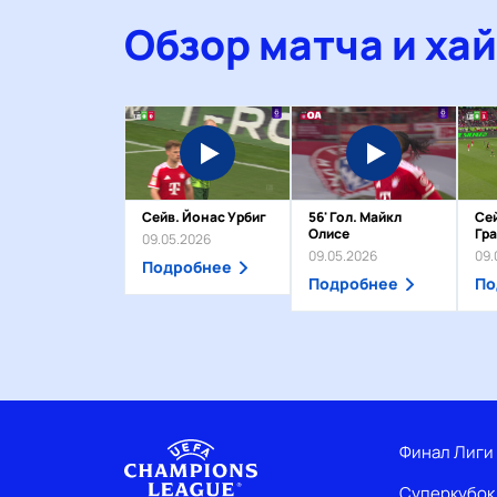
Обзор матча и ха
Сейв. Йонас Урбиг
56' Гол. Майкл
Се
Олисе
Гр
09.05.2026
09.05.2026
09.
Подробнее
Подробнее
По
Финал Лиги
Суперкубок