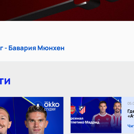
г - Бавария Мюнхен
ти
05.
Гд
«А
Чи