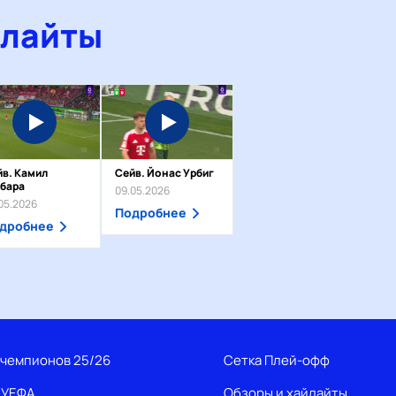
йлайты
йв. Камил
Сейв. Йонас Урбиг
абара
09.05.2026
05.2026
Подробнее
дробнее
 чемпионов 25/26
Сетка Плей-офф
 УЕФА
Обзоры и хайлайты