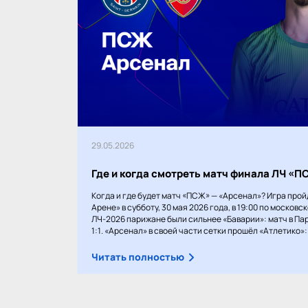
29.05.2026
Где и когда смотреть матч финала ЛЧ «
Когда и где будет матч «ПСЖ» — «Арсенал»? Игра прой
Арене» в субботу, 30 мая 2026 года, в 19:00 по московс
ЛЧ-2026 парижане были сильнее «Баварии»: матч в Пар
1:1. «Арсенал» в своей части сетки прошёл «Атлетико»: 1
Читать полностью