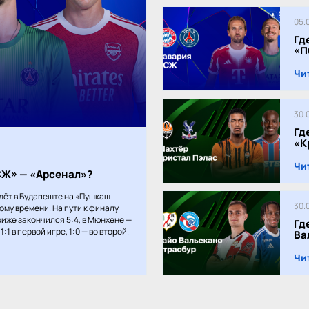
05.
Гд
«П
Чи
30.
Гд
«К
Чи
ПСЖ» — «Арсенал»?
дёт в Будапеште на «Пушкаш
30.
кому времени. На пути к финалу
иже закончился 5:4, в Мюнхене —
Гд
:1 в первой игре, 1:0 — во второй.
Ва
Чи