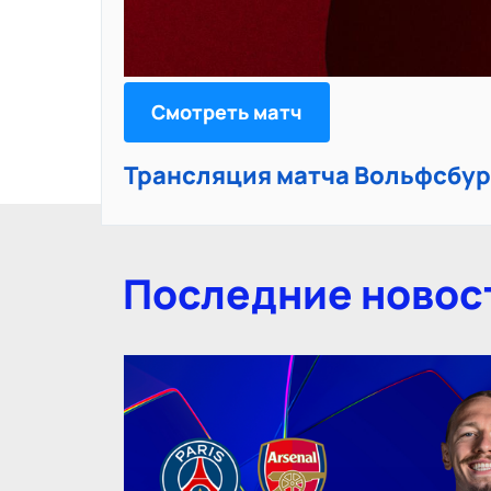
Смотреть матч
Трансляция матча Вольфсбур
Последние новос