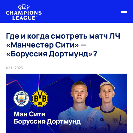
ФИНАЛ ЛЧ 25/26
Где и когда смотреть матч ЛЧ
«Манчестер Сити» —
ОБЗОРЫ ЛЧ УЕФА
«Боруссия Дортмунд»?
НОВОСТИ
02.11.2025
РАСПИСАНИЕ