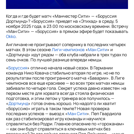
Когда и где будет матч «Манчестер Сити» — «Боруссия
Дортмунд»? «Боруссия» приедет на «Этихад» в среду, 5
ноября 2025 года, в 23:00 по московскому времени. Встречу
«Ман Сити» — «Боруссия» в прямом эфире будет показывать
Okko
.
Англичане не проигрывают сопернику в последних четырех
матчах. В этом сезоне
Лиги чемпионов
«
Ман Сити
» и
«Дортмунд» идут рядом — оба клуба набрали в трех турах по
семь очков. По лучшей разнице впереди немцы.
«
Боруссия
» отлично начала новый сезон. В Германии
команда Нико Ковача стабильно вторая по игре, но не по
результатам после проигранного матча «Баварии». В Лиге
чемпионов все еще красивее — во всех трех матчах немцы
забивали по четыре гола. Секрет успеха давно известен: на
первом месте для хорвата всегда стояла физическая
подготовка, и этим летом у тренера все получилось —
«
Дортмунд
» готов очень хорошо. Но надолго ли хватит
«Боруссию» играть в таком темпе? Новая проверка
последних успехов — выезд к «
Ман Сити
». Пеп Гвардиола
как раз стабилизировал игру команды и научился
справляться без Родри. Главное опасение по «горожанам»
— как они будут справляться в ключевых матчах без
прессинга? За это сейчас отвечает Пеп Лейндерс — нужно