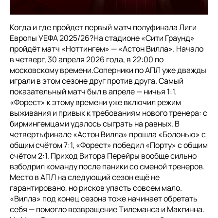
Когда и где пройдет первый матч полуфинала Лиги
Европы УЕФА 2025/26?На стадионе «Сити Граунд»
пройдёт матч «Ноттингем» — «Астон Вилла». Начало
в четверг, 30 апреля 2026 года, в 22:00 по
московскому времени.Соперники по АПЛ уже дважды
играли в этом сезоне друг против друга. Самый
показательный матч был в апреле — ничья 1:1.
«Форест» к этому времени уже включил режим
выживания и привык к требованиям нового тренера: с
бирмингемцами удалось сыграть на равных. В
четвертьфинале «Астон Вилла» прошла «Болонью» с
общим счётом 7:1, «Форест» победил «Порту» с общим
счётом 2:1. Приход Витора Перейры вообще сильно
взбодрил команду после паники со сменой тренеров.
Место в АПЛ на следующий сезон ещё не
гарантировано, но рисков упасть совсем мало.
«Вилла» под конец сезона тоже начинает обретать
себя — помогло возвращение Тилеманса и Макгинна.